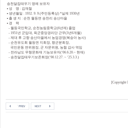
송천달집태우기 명예 보유자
▪ 성 명 : 김재철
▪ 생년월일 : 1932. 9. 9.(주민등록상) *실제 1930년
▪ 출 생 지 : 순천 월등면 송천리 송산마을
▪ 경 력
- 월등국민학교, 순천농림중학교(6년제) 졸업
- 1951년 군입대, 육군중앙경리단 근무(3년6개월)
- 제대 후 고향 송산마을에서 농업경영(복숭아 농사)
- 순천유도회 월등면 지회장, 향군분회장,
국민운동 면위원장, 군 자문위원, 농협 감사 역임
- 전라남도 무형문화재 기능보유자(‘06.6.20.~ 현재)
- 송천달집태우기보존회장(‘90.12.27. ~ ‘25.3.3.)
[Copyri