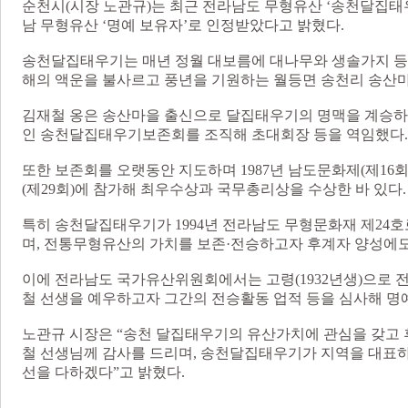
순천시(시장 노관규)는 최근 전라남도 무형유산 ‘송천달집태
남 무형유산 ‘명예 보유자’로 인정받았다고 밝혔다.
송천달집태우기는 매년 정월 대보름에 대나무와 생솔가지 등을
해의 액운을 불사르고 풍년을 기원하는 월등면 송천리 송산
김재철 옹은 송산마을 출신으로 달집태우기의 명맥을 계승하고자
인 송천달집태우기보존회를 조직해 초대회장 등을 역임했다
또한 보존회를 오랫동안 지도하며 1987년 남도문화제(제16
(제29회)에 참가해 최우수상과 국무총리상을 수상한 바 있다.
특히 송천달집태우기가 1994년 전라남도 무형문화재 제24
며, 전통무형유산의 가치를 보존·전승하고자 후계자 양성에도
이에 전라남도 국가유산위원회에서는 고령(1932년생)으로 
철 선생을 예우하고자 그간의 전승활동 업적 등을 심사해 명
노관규 시장은 “송천 달집태우기의 유산가치에 관심을 갖고 
철 선생님께 감사를 드리며, 송천달집태우기가 지역을 대표하
선을 다하겠다”고 밝혔다.