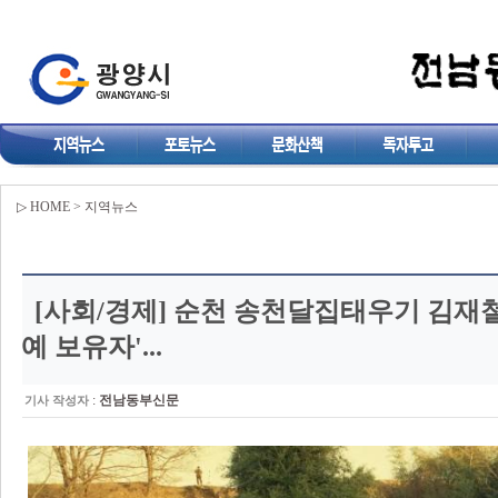
▷ HOME > 지역뉴스
[사회/경제]
순천 송천달집태우기 김재철 
예 보유자'...
:
전남동부신문
기사 작성자