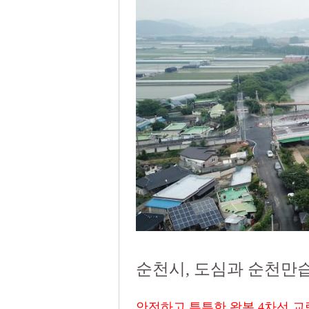
순천시, 도심과 순천만습
안전하고 튼튼한 왕복 4차선 교