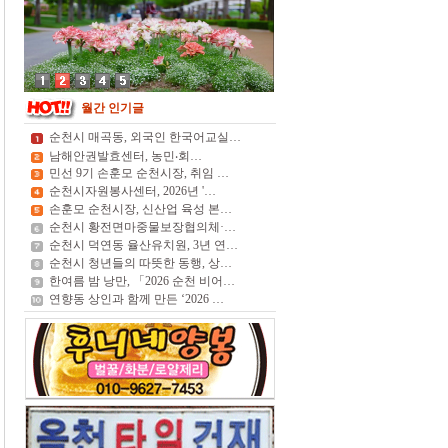
월간 인기글
순천시 매곡동, 외국인 한국어교실…
남해안권발효센터, 농민‧회…
민선 9기 손훈모 순천시장, 취임 …
순천시자원봉사센터, 2026년 '…
손훈모 순천시장, 신산업 육성 본…
순천시 황전면마중물보장협의체·…
순천시 덕연동 율산유치원, 3년 연…
순천시 청년들의 따뜻한 동행, 상…
한여름 밤 낭만, 「2026 순천 비어…
연향동 상인과 함께 만든 ‘2026 …