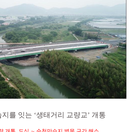
지를 잇는 ‘생태거리 교량교’ 개통
량 개통, 도심 ∼ 순천만습지 병목 구간 해소