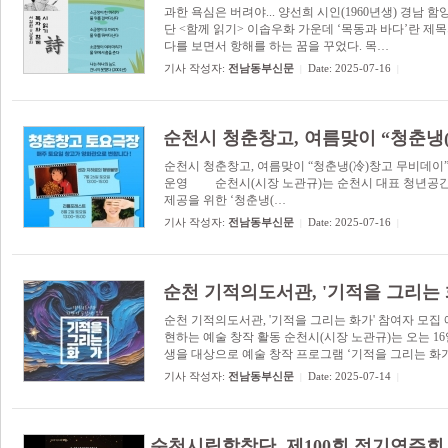
과한 욕심은 버려야... 양선희 시인(1960년생) 경남 함
단 <함께 읽기> 이솝우화 가운데 ‘목동과 바다’란 제목
다를 보면서 항해를 하는 꿈을 꾸었다. 목…
기사 작성자:
전남동부신문
Date: 2025-07-16
|
|
순천시 청춘창고, 여름맞이 “청춘냉
순천시 청춘창고, 여름맞이 “청춘냉(冷)창고 무비데이” 
운영 순천시(시장 노관규)는 순천시 대표 청년공간
제공을 위한 ‘청춘냉(…
기사 작성자:
전남동부신문
Date: 2025-07-16
|
|
순천 기적의도서관, '기적을 그리는 
순천 기적의도서관, '기적을 그리는 화가' 참여자 모
현하는 예술 창작 활동 순천시(시장 노관규)는 오는 1
생을 대상으로 예술 창작 프로그램 ‘기적을 그리는 화
기사 작성자:
전남동부신문
Date: 2025-07-14
|
|
순천시립합창단, 제100회 정기연주