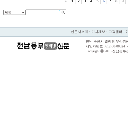
1
2
3
4
5
6
7
8
9
신문사소개
ㆍ
기사제보
ㆍ
고객센터
ㆍ
전남 순천시 별량면 우산외동길 57 |
사업자번호 : 612-88-00024 |
Copyright ⓒ 2013 전남동부신문. 