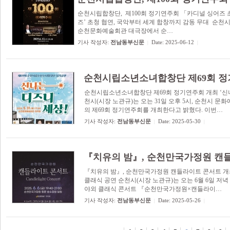
순천시립합창단, 제100회 정기연주회 「카디널 싱어즈 
즈’ 초청 협연, 국악부터 세계 합창까지 감동 무대 순천시(
순천문화예술회관 대극장에서 순…
기사 작성자:
전남동부신문
Date: 2025-06-12
|
|
순천시립소년소녀합창단 제69회 정
순천시립소년소녀합창단 제69회 정기연주회 개최 ‘신나
천시(시장 노관규)는 오는 31일 오후 5시, 순천시
의 제69회 정기연주회를 개최한다고 밝혔다. 이번…
기사 작성자:
전남동부신문
Date: 2025-05-30
|
|
『치유의 밤』, 순천만국가정원 캔
『치유의 밤』, 순천만국가정원 캔들라이트 콘서트 개최 
클래식 공연 순천시(시장 노관규)는 오는 6월 6일 저녁
야외 클래식 콘서트 『순천만국가정원×캔들라이…
기사 작성자:
전남동부신문
Date: 2025-05-26
|
|