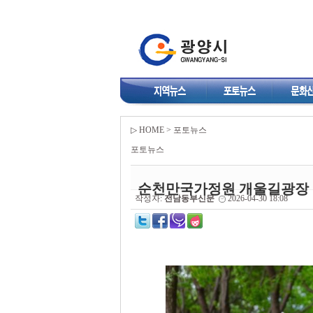
▷ HOME > 포토뉴스
포토뉴스
순천만국가정원 개울길광장
작성자:
전남동부신문
2026-04-30 18:08