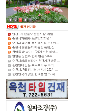
월간 인기글
민선 9기 손훈모 순천시장, 취임 …
순천시자원봉사센터, 2026년 '…
순천시 덕연동 율산유치원, 3년 연…
순천시 청년들의 따뜻한 동행, 상…
한여름 밤 낭만, 「2026 순천 비어…
연향동 상인과 함께 만든 ‘2026 …
순천시의회 의장단, 유관기관 방문…
순천만에 남은 흑두루미 두 마리, …
순천시, 7월 정기분 재산세 252억 …
순천만국가정원, 한여름 밤 “도파…