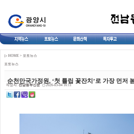
▷ HOME > 포토뉴스
포토뉴스
순천만국가정원, ‘첫 튤립 꽃잔치’로 가장 먼저 
작성자:
전남동부신문
2026-03-04 16:11