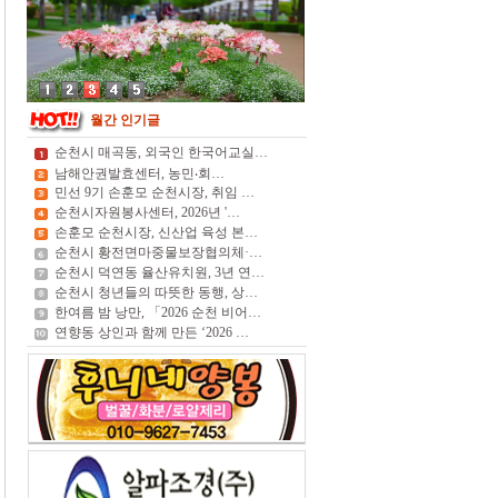
월간 인기글
순천시 매곡동, 외국인 한국어교실…
남해안권발효센터, 농민‧회…
민선 9기 손훈모 순천시장, 취임 …
순천시자원봉사센터, 2026년 '…
손훈모 순천시장, 신산업 육성 본…
순천시 황전면마중물보장협의체·…
순천시 덕연동 율산유치원, 3년 연…
순천시 청년들의 따뜻한 동행, 상…
한여름 밤 낭만, 「2026 순천 비어…
연향동 상인과 함께 만든 ‘2026 …