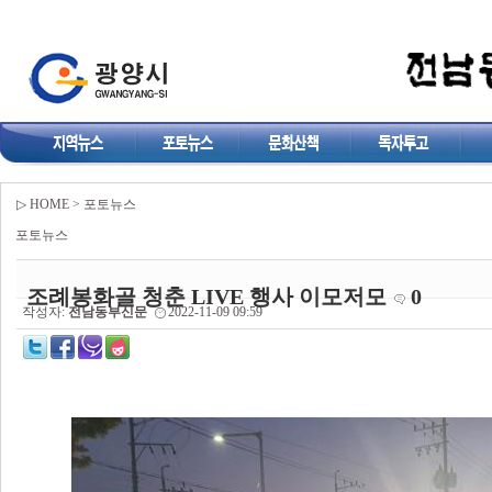
▷ HOME > 포토뉴스
포토뉴스
조례봉화골 청춘 LIVE 행사 이모저모
0
작성자:
전남동부신문
2022-11-09 09:59