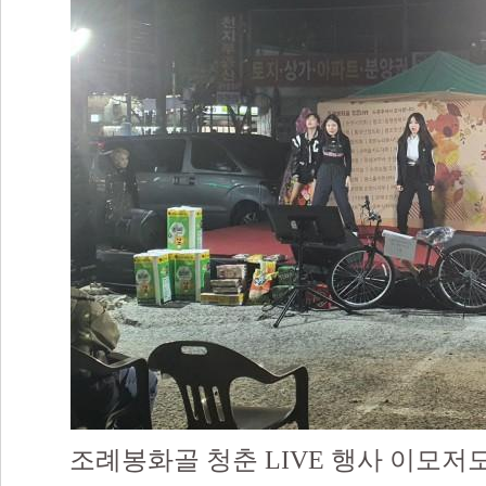
조례봉화골 청춘 LIVE 행사 이모저