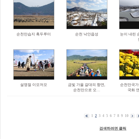
순천만습지 흑두루미
순천 낙안읍성
눈이 내린
설명절 이모저모
금빛 가을 갈대의 향연,
순천만국가
순천만으로 오…
국화 
1
2
3
4
5
6
7
8
9
10
검색하려면 클릭