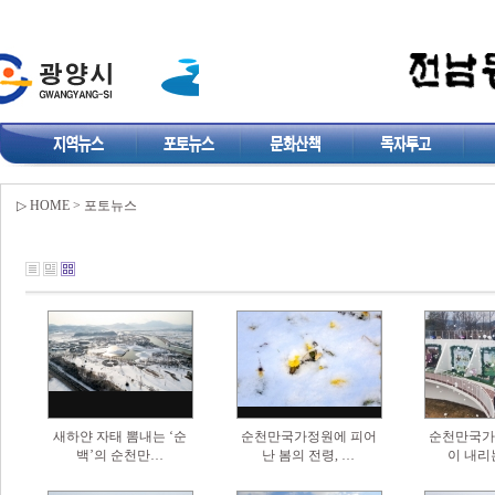
▷ HOME > 포토뉴스
새하얀 자태 뽐내는 ‘순
순천만국가정원에 피어
순천만국가
백’의 순천만…
난 봄의 전령, …
이 내리