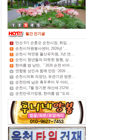
월간 인기글
민선 9기 손훈모 순천시장, 취임 …
순천시자원봉사센터, 2026년 '…
순천시 덕연동 율산유치원, 3년 연…
순천시 청년들의 따뜻한 동행, 상…
한여름 밤 낭만, 「2026 순천 비어…
연향동 상인과 함께 만든 ‘2026 …
순천시의회 의장단, 유관기관 방문…
순천만에 남은 흑두루미 두 마리, …
순천시, 7월 정기분 재산세 252억 …
순천만국가정원, 한여름 밤 “도파…