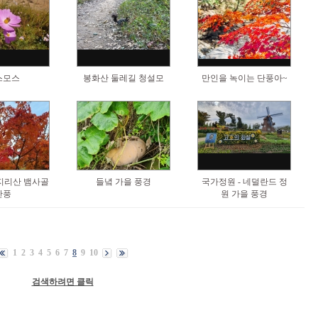
스모스
봉화산 둘레길 청설모
만인을 녹이는 단풍아~
지리산 뱀사골
들녘 가을 풍경
국가정원 - 네덜란드 정
단풍
원 가을 풍경
1
2
3
4
5
6
7
8
9
10
검색하려면 클릭