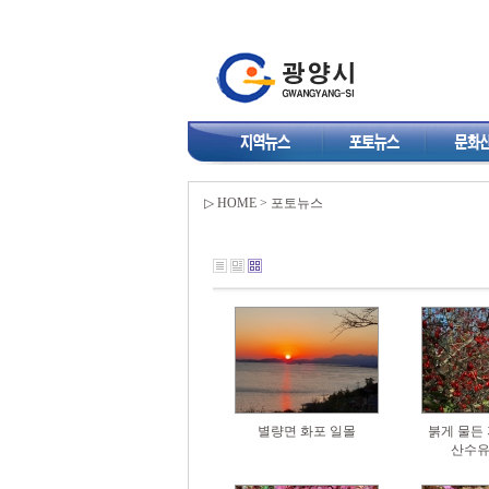
▷ HOME > 포토뉴스
별량면 화포 일몰
붉게 물든 
산수유