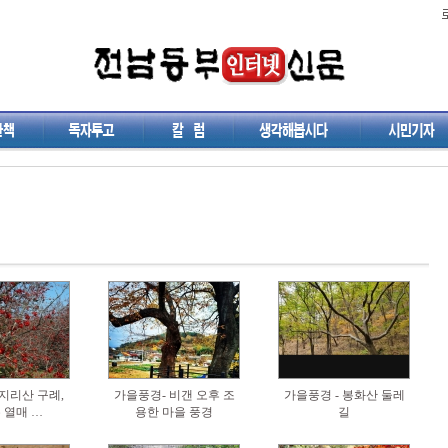
지리산 구례,
가을풍경- 비갠 오후 조
가을풍경 - 봉화산 둘레
 열매 …
용한 마을 풍경
길