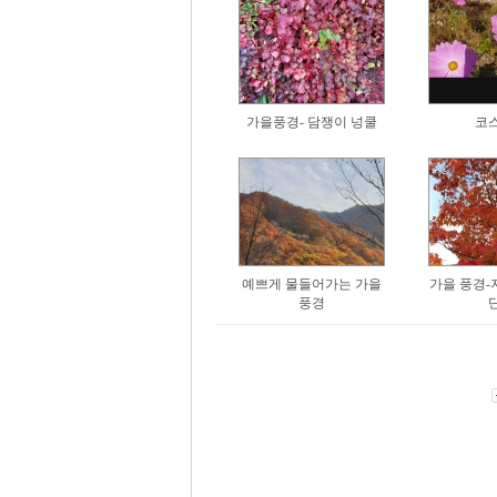
가을풍경- 담쟁이 넝쿨
코
예쁘게 물들어가는 가을
가을 풍경-
풍경