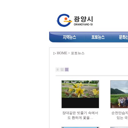
▷ HOME > 포토뉴스
장대같은 빗줄기 속에서
순천만습지
도 환하게 꽃을…
있는 