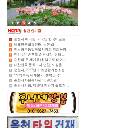
월간 인기글
순천시 매곡동, 외국인 한국어교실…
남해안권발효센터, 농민‧회…
전남광주통합특별시의회 의회운영…
민선 9기 손훈모 순천시장, 취임 …
순천의 두 세계유산, 책으로 태어…
대한민국 문화도시 순천, 도심을 …
순천시, 2027년 기초생활거점조성…
“칙칙폭폭 대체불가, 행복조곡” …
순천시자원봉사센터, 2026년 '…
순천시의회, 제10대 전반기 슬로건…