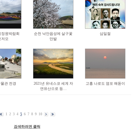
제정원박람회
순천 낙안읍성에 살구꽃
삼일절
모저모
만발
물관 전경
2021년 유네스코 세계 자
고흥 나로도 염포 해돋이
연유산으로 등…
1
2
3
4
5
6
7
8
9
10
검색하려면 클릭