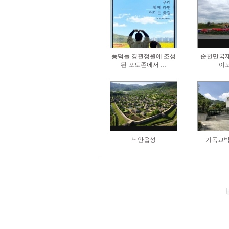
풍덕들 경관정원에 조성
순천만국
된 포토존에서 …
이
낙안읍성
기독교박