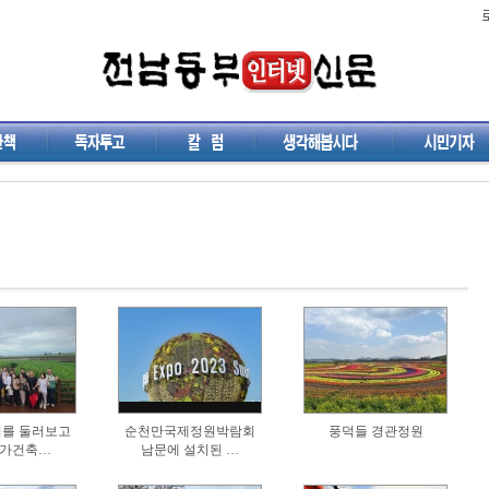
를 둘러보고
순천만국제정원박람회
풍덕들 경관정원
국가건축…
남문에 설치된 …