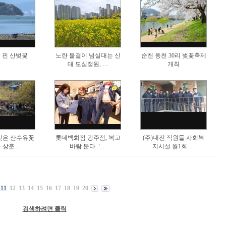
 핀 산벚꽃
노란 물결이 넘실대는 신
순천 동천 30리 벚꽃축제
대 도심정원, …
개최
맞은 산수유꽃
롯데백화점 광주점, 복고
(주)대진 직원들 사회복
 상춘…
바람 분다. ‘…
지시설 월1회 …
11
12
13
14
15
16
17
18
19
20
검색하려면 클릭