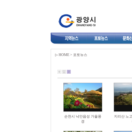
▷ HOME > 포토뉴스
순천시 낙안읍성 가을풍
지리산 노고
경