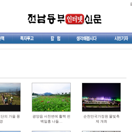
단의 가을 풍
광양읍 서천변에 활짝 핀
순천만국가정원 물빛축
경
백일홍 나들…
제 개최