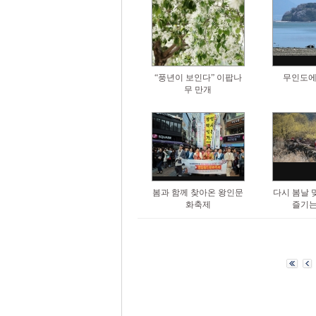
“풍년이 보인다” 이팝나
무인도에
무 만개
봄과 함께 찾아온 왕인문
다시 봄날 
화축제
즐기는