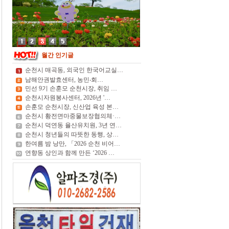
월간 인기글
순천시 매곡동, 외국인 한국어교실…
남해안권발효센터, 농민‧회…
민선 9기 손훈모 순천시장, 취임 …
순천시자원봉사센터, 2026년 '…
손훈모 순천시장, 신산업 육성 본…
순천시 황전면마중물보장협의체·…
순천시 덕연동 율산유치원, 3년 연…
순천시 청년들의 따뜻한 동행, 상…
한여름 밤 낭만, 「2026 순천 비어…
연향동 상인과 함께 만든 ‘2026 …