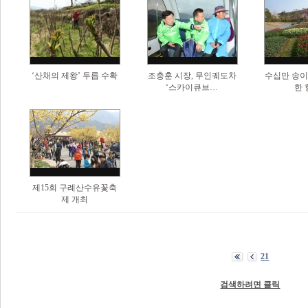
‘산채의 제왕’ 두릅 수확
조충훈 시장, 무인궤도차
수십만 송이
‘스카이큐브…
한 
제15회 구례산수유꽃축
제 개최
21
검색하려면 클릭