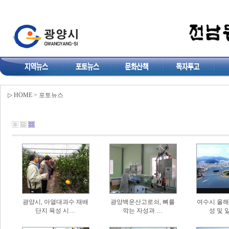
▷ HOME > 포토뉴스
광양시, 아열대과수 재배
광양백운산고로쇠, 뼈를
여수시 올해
단지 육성 시…
깍는 자성과 …
성 및 