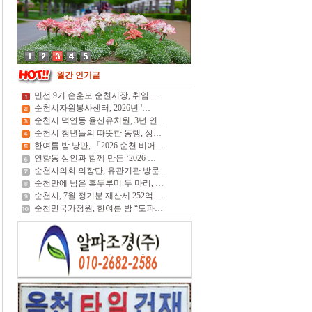
월간 인기글
민선 9기 손훈모 순천시장, 취임 …
순천시자원봉사센터, 2026년 '…
순천시 덕연동 율산유치원, 3년 연…
순천시 청년들의 따뜻한 동행, 상…
한여름 밤 낭만, 「2026 순천 비어…
연향동 상인과 함께 만든 ‘2026 …
순천시의회 의장단, 유관기관 방문…
순천만에 남은 흑두루미 두 마리, …
순천시, 7월 정기분 재산세 252억 …
순천만국가정원, 한여름 밤 “도파…