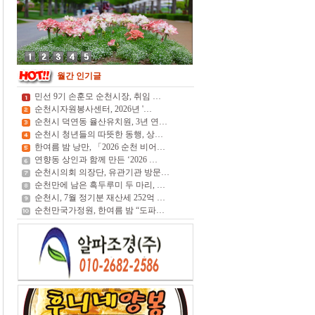
월간 인기글
민선 9기 손훈모 순천시장, 취임 …
순천시자원봉사센터, 2026년 '…
순천시 덕연동 율산유치원, 3년 연…
순천시 청년들의 따뜻한 동행, 상…
한여름 밤 낭만, 「2026 순천 비어…
연향동 상인과 함께 만든 ‘2026 …
순천시의회 의장단, 유관기관 방문…
순천만에 남은 흑두루미 두 마리, …
순천시, 7월 정기분 재산세 252억 …
순천만국가정원, 한여름 밤 “도파…