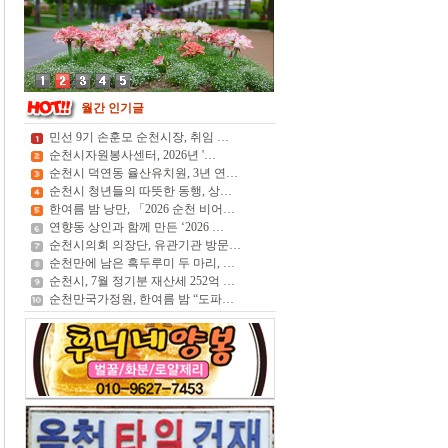
월간 인기글
민선 9기 손훈모 순천시장, 취임 …
순천시자원봉사센터, 2026년 '…
순천시 덕연동 율산유치원, 3년 연…
순천시 청년들의 따뜻한 동행, 상…
한여름 밤 낭만, 「2026 순천 비어…
연향동 상인과 함께 만든 ‘2026 …
순천시의회 의장단, 유관기관 방문…
순천만에 남은 흑두루미 두 마리, …
순천시, 7월 정기분 재산세 252억 …
순천만국가정원, 한여름 밤 “도파…