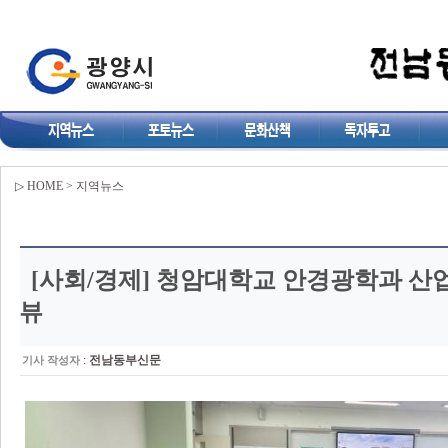
▷ HOME > 지역뉴스
[사회/경제]
청암대학교 안경광학과 산업
뷰
:
전남동부신문
기사 작성자