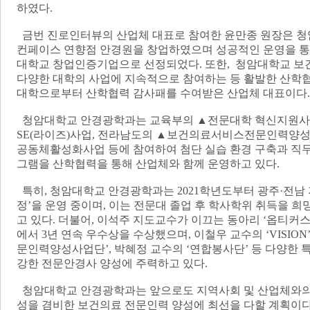
하였다.
금번 진로인터뷰의 산업체 대표로 참여한 윤만종 원장은 청
컨페이스 연향점 안경원을 창업하였으며 성공적인 운영을 통
대학교 창업인증기업으로 선정되었다. 또한, 청암대학교 
다양한 대학의 사업에 지속적으로 참여하는 등 활발한 산학협
대학으로부터 산학협력 감사패를 수여받은 산업체 대표이다
청암대학교 안경광학과는 교육부의 ▲전문대학 혁신지원사
SE(라이즈)사업, 전라남도의 ▲보건의료서비스전문인력양
공동체활성화사업 등에 참여하여 첨단 실습 환경 구축과 직무
그램을 산학협력을 통해 산업체와 함께 운영하고 있다.
특히, 청암대학교 안경광학과는 2021학년도부터 광주·전남
정’을 운영 중이며, 이는 전문대 졸업 후 학사학위 취득을 
고 있다. 더불어, 이석주 지도교수가 이끄는 동아리 ‘옵티커
에서 3년 연속 우수상을 수상했으며, 이철우 교수의 ‘VISIO
문인력양성사업단’, 박혜정 교수의 ‘연합봉사단’ 등 다양한 
강한 전문안경사 양성에 주력하고 있다.
청암대학교 안경광학과는 앞으로도 지역사회 및 산업체와의 
성을 겸비한 보건의료 전문인력 양성에 최선을 다할 계획이다