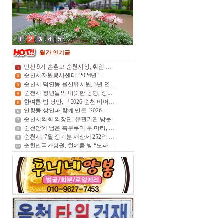
월간 인기글
민선 9기 손훈모 순천시장, 취임 …
순천시자원봉사센터, 2026년 '…
순천시 덕연동 율산유치원, 3년 연…
순천시 청년들의 따뜻한 동행, 상…
한여름 밤 낭만, 「2026 순천 비어…
연향동 상인과 함께 만든 ‘2026 …
순천시의회 의장단, 유관기관 방문…
순천만에 남은 흑두루미 두 마리, …
순천시, 7월 정기분 재산세 252억 …
순천만국가정원, 한여름 밤 “도파…