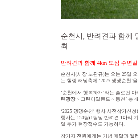
순천시, 반려견과 함께 달
최
반려견과 함께 4km 도심 수변길
순천시(시장 노관규)는 오는 25일
는 힐링 러닝축제 ‘2025 댕댕순천’
‘순천에서 행복하개’라는 슬로건 아래
린광장 ~ 그린아일랜드 ~ 동천’ 총
‘2025 댕댕순천’ 행사 사전참가신청
행사는 150팀(1팀당 반려견 1마리 
일 추가 현장접수도 가능하다.
참가자 전원에게는 기념 메달과 웰컴키