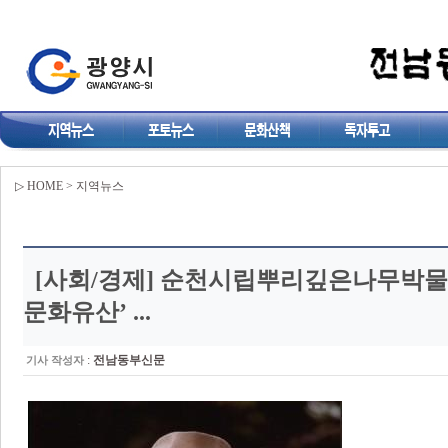
▷ HOME > 지역뉴스
[사회/경제]
순천시립뿌리깊은나무박물관
문화유산’ ...
:
전남동부신문
기사 작성자